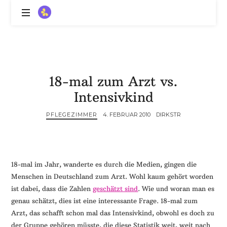
ZitronenBitter
//
Gestalte
außerklinische
Intensivpflege
18-mal zum Arzt vs.
mit
Lebenslimitierung
Intensivkind
-
treffe
PFLEGEZIMMER
4. FEBRUAR 2010
DIRKSTR
dein
Scheitern,
die
Depression,
18-mal im Jahr, wanderte es durch die Medien, gingen die
dein
Menschen in Deutschland zum Arzt. Wohl kaum gehört worden
Mut
ist dabei, dass die Zahlen
geschätzt sind
. Wie und woran man es
und
genau schätzt, dies ist eine interessante Frage. 18-mal zum
ein
Arzt, das schafft schon mal das Intensivkind, obwohl es doch zu
Lächeln
//
der Gruppe gehören müsste, die diese Statistik weit, weit nach