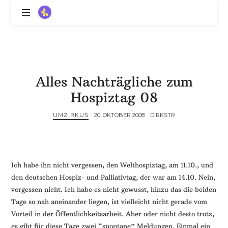
ZitronenBitter
//
Gestalte
außerklinische
Intensivpflege
Alles Nachträgliche zum
mit
Lebenslimitierung
Hospiztag 08
-
treffe
UMZIRKUS
20. OKTOBER 2008
DIRKSTR
dein
Scheitern,
die
Depression,
Ich habe ihn nicht vergessen, den Welthospiztag, am 11.10., und
dein
den deutschen Hospiz- und Palliativtag, der war am 14.10. Nein,
Mut
vergessen nicht. Ich habe es nicht gewusst, hinzu das die beiden
und
Tage so nah aneinander liegen, ist vielleicht nicht gerade vom
ein
Vorteil in der Öffentlichkeitsarbeit. Aber oder nicht desto trotz,
Lächeln
//
es gibt für diese Tage zwei “spontane” Meldungen. Einmal ein