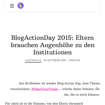
ZitronenBitter
//
Gestalte
außerklinische
Intensivpflege
BlogActionDay 2015: Eltern
mit
Lebenslimitierung
brauchen Augenhöhe zu den
-
Institutionen
treffe
dein
UMZIRKUS
16. OKTOBER 2015
DIRKSTR
Scheitern,
die
Depression,
dein
Mut
Am 16.Oktober ist wieder Blog Action Day, dem Thema
und
verschrieben:
#RaiseYourChoise
– erhebe deine Stimme, für
ein
die, die es nicht können.
Lächeln
Für mich ist es die Stimme, von den Eltern chronisch
//