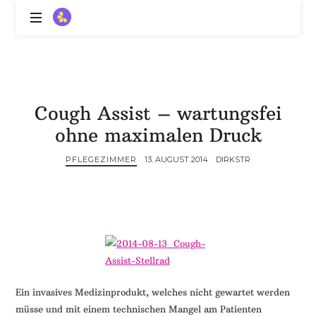
ZitronenBitter
//
Gestalte
außerklinische
Intensivpflege
Cough Assist – wartungsfei
mit
Lebenslimitierung
ohne maximalen Druck
-
treffe
PFLEGEZIMMER
13. AUGUST 2014
DIRKSTR
dein
Scheitern,
die
Depression,
dein
Mut
und
ein
Ein invasives Medizinprodukt, welches nicht gewartet werden
Lächeln
müsse und mit einem technischen Mangel am Patienten
//