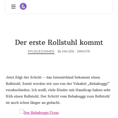
ZitronenBitter
//
Gestalte
außerklinische
Intensivpflege
Der erste Rollstuhl kommt
mit
Lebenslimitierung
PFLEGEZIMMER
26. MAI 2012
DIRKSTR
-
treffe
dein
Scheitern,
die
Jetzt folgt der Schritt – das Intensivkind bekommt einen
Depression,
Rollstuhl. Somit werden wir uns von der Vokabel „Rehabuggy“
dein
verabschieden. Ich weiß, viele Kinder mit Handicap haben sehr
Mut
früh einen Rollstuhl. Der Schritt vom Rehabuggy zum Rollstuhl
und
ist auch schon länger an gedacht.
ein
Lächeln
//