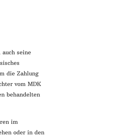
 auch seine
sisches
um die Zahlung
tachter vom MDK
en behandelten
eren im
ehen oder in den