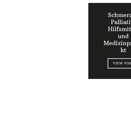
Schmer
Palliati
Hilfsmit
und
Medizinp
kt
VIEW PO