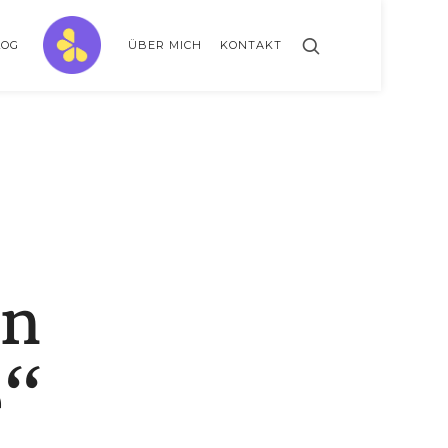
ZitronenBitter
LOG
ÜBER MICH
KONTAKT
// GESTALTE AUSSERKLINISCHE INTENSIVPFLEGE MIT LEBENSLIMITIERUNG
on
e“