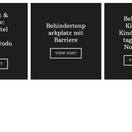
z &
Be
v:
Behindertenp
Ki
tel
arkplatz mit
Kind
Barriere
ta
rodu
No
VIEW POST
V
ST