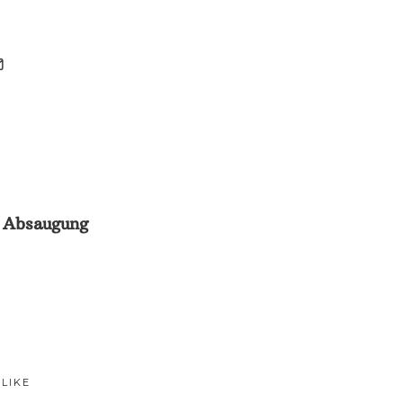
T
 Absaugung
 LIKE