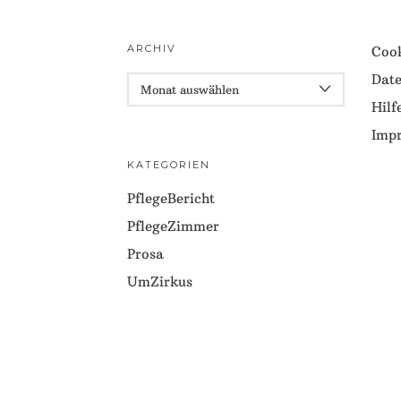
ARCHIV
Cook
Date
ARCHIV
Hilf
Imp
KATEGORIEN
PflegeBericht
PflegeZimmer
Prosa
UmZirkus