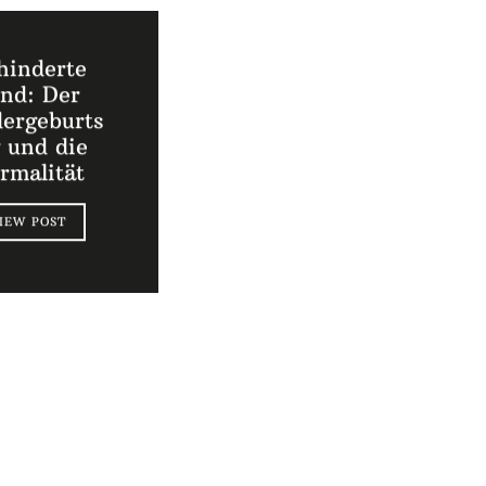
hinderte
nd: Der
ergeburts
g und die
rmalität
IEW POST