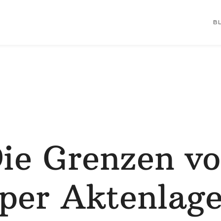
B
ie Grenzen v
per Aktenlag