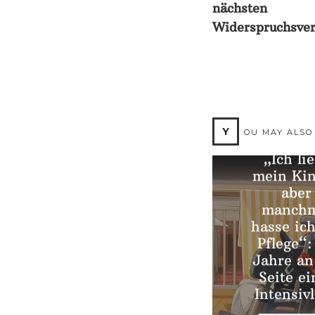
nächsten
Widerspruchsver
Y
OU MAY ALSO
„Ich li
mein Ki
aber
manchm
hasse ich
Pflege“:
Jahre an
Seite ei
Intensiv