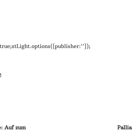
rue;stLight.options({publisher:''});
T
: Auf zum
Palli