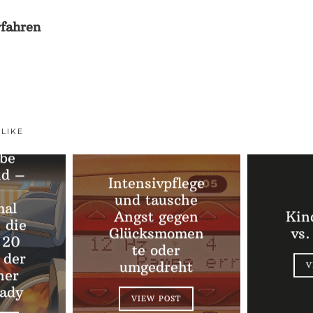
fahren
 LIKE
ebe
nd –
Intensivpflege
und tausche
al
Angst gegen
Kin
 die
Glücksmomen
vs.
 20
te oder
 der
umgedreht
V
ner
lady
VIEW POST