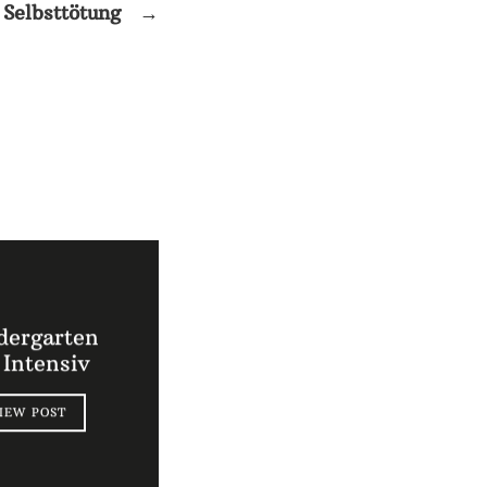
Selbsttötung
→
dergarten
 Intensiv
IEW POST