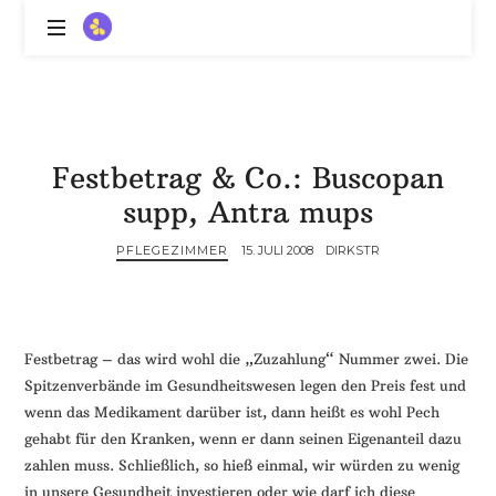
ZitronenBitter
//
Gestalte
außerklinische
Intensivpflege
Festbetrag & Co.: Buscopan
mit
Lebenslimitierung
supp, Antra mups
-
treffe
PFLEGEZIMMER
15. JULI 2008
DIRKSTR
dein
Scheitern,
die
Depression,
Festbetrag – das wird wohl die „Zuzahlung“ Nummer zwei. Die
dein
Spitzenverbände im Gesundheitswesen legen den Preis fest und
Mut
wenn das Medikament darüber ist, dann heißt es wohl Pech
und
gehabt für den Kranken, wenn er dann seinen Eigenanteil dazu
ein
zahlen muss. Schließlich, so hieß einmal, wir würden zu wenig
Lächeln
//
in unsere Gesundheit investieren oder wie darf ich diese