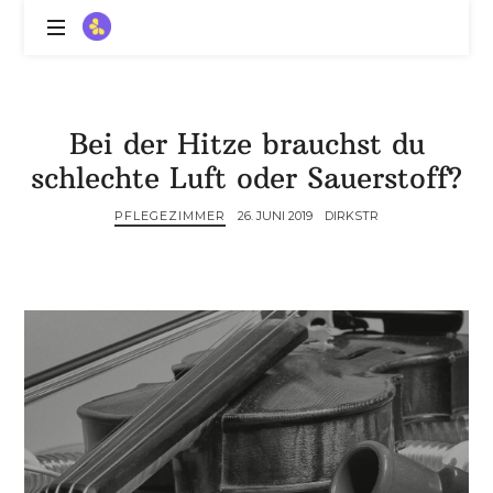
ZitronenBitter
//
Gestalte
außerklinische
Bei der Hitze brauchst du
Intensivpflege
schlechte Luft oder Sauerstoff?
mit
Lebenslimitierung
PFLEGEZIMMER
26. JUNI 2019
DIRKSTR
-
treffe
dein
Scheitern,
die
Depression,
dein
Mut
und
ein
Lächeln
//