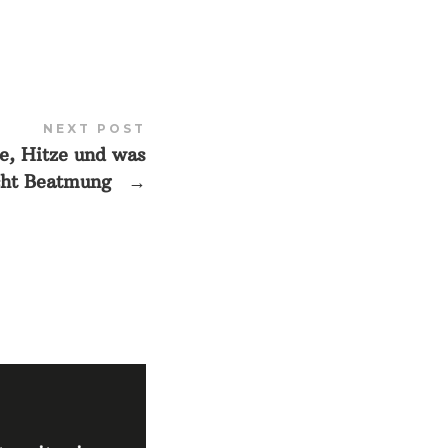
NEXT POST
ee, Hitze und was
icht Beatmung
→