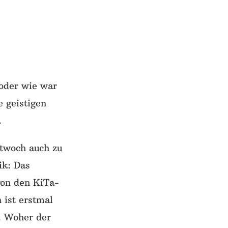
oder wie war
 geistigen
n.
ttwoch auch zu
ik: Das
von den KiTa-
 ist erstmal
. Woher der