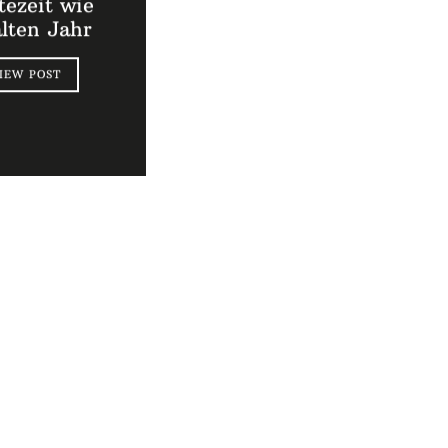
ezeit wie
alten Jahr
IEW POST