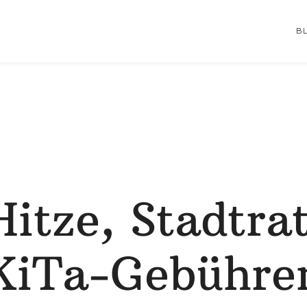
B
Hitze, Stadtrat
KiTa-Gebühre