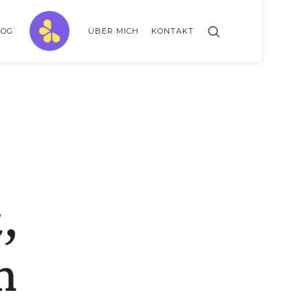
ZitronenBitter
LOG
ÜBER MICH
KONTAKT
// GESTALTE AUSSERKLINISCHE INTENSIVPFLEGE MIT LEBENSLIMITIERUNG
,
n