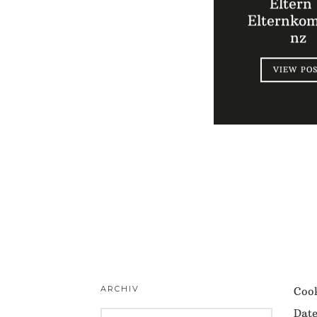
Eltern
Elternko
nz
VIEW PO
ARCHIV
Cook
Date
ARCHIV