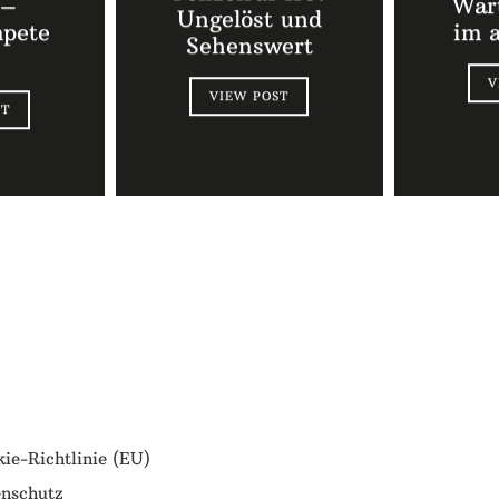
 –
Wart
Ungelöst und
mpete
im 
Sehenswert
V
VIEW POST
ST
ie-Richtlinie (EU)
nschutz