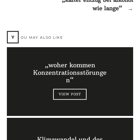
wie lange“
→
Y
OU MAY ALSO LIKE
„woher kommen
Konzentrationsstörunge
n“
VIEW POST
Klimawandel und der