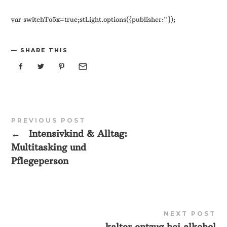
var switchTo5x=true;stLight.options({publisher:''});
SHARE THIS
PREVIOUS POST
←
Intensivkind & Alltag:
Multitasking und
Pflegeperson
NEXT POST
„kalter entzug bei alkohol