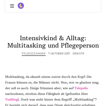
ZitronenBitter
//
Gestalte
außerklinische
Intensivpflege
Intensivkind & Alltag:
mit
Lebenslimitierung
Multitasking und Pflegeperson
-
treffe
PFLEGEZIMMER
7. OKTOBER 2007
DIRKSTR
dein
Scheitern,
die
Depression,
Multitasking, da säuselt einem zuerst durch den Kopf: Die
dein
Frauen können es, die Männer nicht. Nun, wer es glauben mag,
Mut
der soll es auch. Einige Stimmen aber, wie auf
Telepolis
und
nachzulesen, streiten diese Fähigkeit ab (gefunden über
ein
Toolblog
). Doch was steht hinter dem Begriff „Multitasking“?
Lächeln
//
Er bezieht sich darauf, dass man Dinge gleichzeitig erledigen