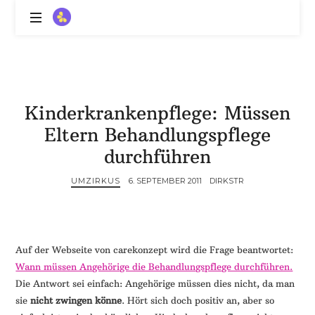
ZitronenBitter
//
Gestalte
außerklinische
Intensivpflege
Kinderkrankenpflege: Müssen
mit
Lebenslimitierung
Eltern Behandlungspflege
-
durchführen
treffe
dein
UMZIRKUS
6. SEPTEMBER 2011
DIRKSTR
Scheitern,
die
Depression,
dein
Auf der Webseite von carekonzept wird die Frage beantwortet:
Mut
und
Wann müssen Angehörige die Behandlungspflege durchführen.
ein
Die Antwort sei einfach: Angehörige müssen dies nicht, da man
Lächeln
sie
nicht zwingen könne
. Hört sich doch positiv an, aber so
//