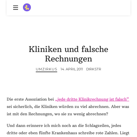
ZitronenBitter
//
Gestalte
außerklinische
Intensivpflege
Kliniken und falsche
mit
Lebenslimitierung
Rechnungen
-
treffe
UMZIRKUS
14. APRIL 2011
DIRKSTR
dein
Scheitern,
die
Depression,
Die erste Assoziation bei
„jede dritte Klinikrechnung ist falsch“
dein
sei sicherlich, die Kliniken würden zu viel abrechnen. Aber was
Mut
ist mit den Rechnungen, wo sie zu wenig abrechnen?
und
ein
Und dann erinnere ich mich noch an die Schlagzeilen, jedes
Lächeln
dritte oder eben fünfte Krankenhaus schreibe rote Zahlen. Liegt
//