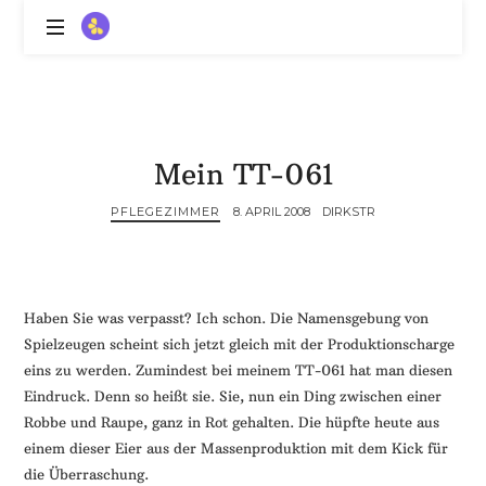
ZitronenBitter
//
Gestalte
außerklinische
Intensivpflege
Mein TT-061
mit
Lebenslimitierung
PFLEGEZIMMER
8. APRIL 2008
DIRKSTR
-
treffe
dein
Scheitern,
die
Haben Sie was verpasst? Ich schon. Die Namensgebung von
Depression,
Spielzeugen scheint sich jetzt gleich mit der Produktionscharge
dein
eins zu werden. Zumindest bei meinem TT-061 hat man diesen
Mut
Eindruck. Denn so heißt sie. Sie, nun ein Ding zwischen einer
und
Robbe und Raupe, ganz in Rot gehalten. Die hüpfte heute aus
ein
einem dieser Eier aus der Massenproduktion mit dem Kick für
Lächeln
die Überraschung.
//