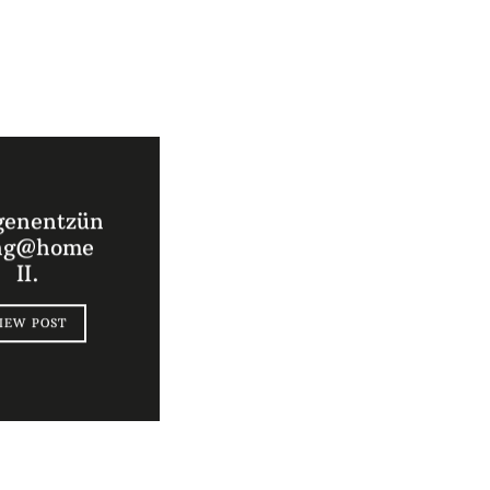
genentzün
ng@home
II.
IEW POST