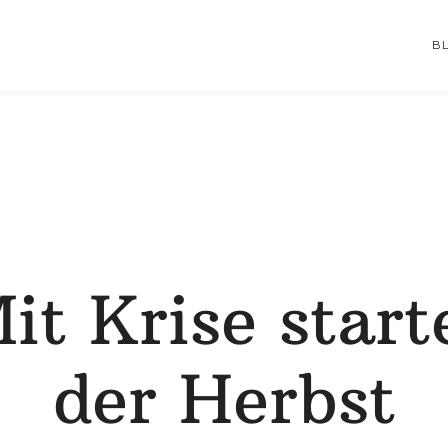
B
it Krise start
der Herbst