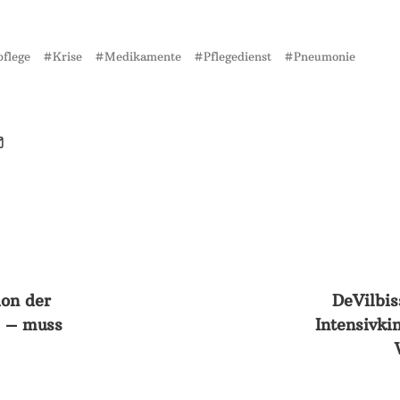
pflege
Krise
Medikamente
Pflegedienst
Pneumonie
T
on der
DeVilbi
 – muss
Intensivkin