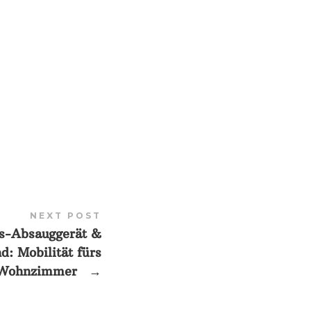
NEXT POST
ss-Absauggerät &
d: Mobilität fürs
Wohnzimmer
→