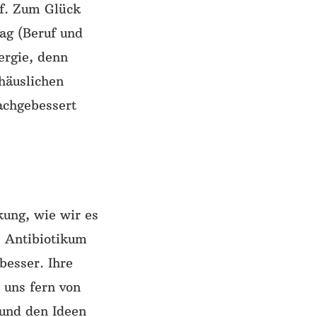
f. Zum Glück
tag (Beruf und
ergie, denn
häuslichen
achgebessert
kung, wie wir es
s Antibiotikum
besser. Ihre
 uns fern von
und den Ideen