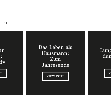
 LIKE
Das Leben als
hr
Lun
Hausmann:
;
du
Zum
tiv
Jahresende
ST
V
VIEW POST