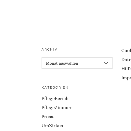
ARCHIV
Cook
Date
ARCHIV
Hilf
Imp
KATEGORIEN
PflegeBericht
PflegeZimmer
Prosa
UmZirkus