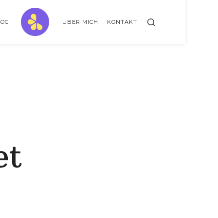
ZitronenBitter
LOG
ÜBER MICH
KONTAKT
// GESTALTE AUSSERKLINISCHE INTENSIVPFLEGE MIT LEBENSLIMITIERUNG
et