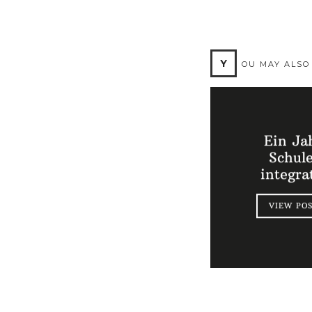
Y
OU MAY ALSO
Ein Ja
Schule
integra
VIEW PO