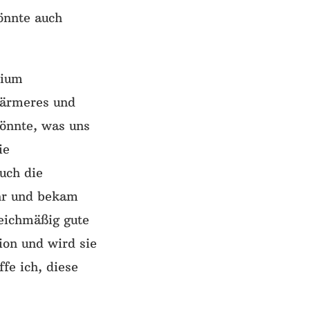
önnte auch
sium
särmeres und
önnte, was uns
ie
uch die
hr und bekam
leichmäßig gute
ion und wird sie
fe ich, diese