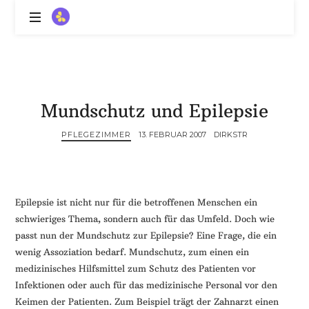
ZitronenBitter
//
Gestalte
außerklinische
Intensivpflege
Mundschutz und Epilepsie
mit
Lebenslimitierung
PFLEGEZIMMER
13. FEBRUAR 2007
DIRKSTR
-
treffe
dein
Scheitern,
die
Epilepsie ist nicht nur für die betroffenen Menschen ein
Depression,
schwieriges Thema, sondern auch für das Umfeld. Doch wie
dein
passt nun der Mundschutz zur Epilepsie? Eine Frage, die ein
Mut
wenig Assoziation bedarf. Mundschutz, zum einen ein
und
medizinisches Hilfsmittel zum Schutz des Patienten vor
ein
Infektionen oder auch für das medizinische Personal vor den
Lächeln
Keimen der Patienten. Zum Beispiel trägt der Zahnarzt einen
//