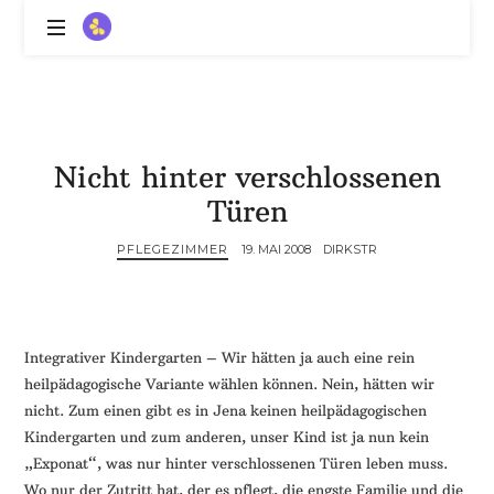
ZitronenBitter
//
Gestalte
außerklinische
Intensivpflege
Nicht hinter verschlossenen
mit
Lebenslimitierung
Türen
-
treffe
PFLEGEZIMMER
19. MAI 2008
DIRKSTR
dein
Scheitern,
die
Depression,
Integrativer Kindergarten – Wir hätten ja auch eine rein
dein
heilpädagogische Variante wählen können. Nein, hätten wir
Mut
nicht. Zum einen gibt es in Jena keinen heilpädagogischen
und
Kindergarten und zum anderen, unser Kind ist ja nun kein
ein
„Exponat“, was nur hinter verschlossenen Türen leben muss.
Lächeln
//
Wo nur der Zutritt hat, der es pflegt, die engste Familie und die