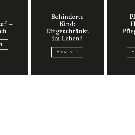
Behinderte
P
auf –
Kind:
H
ch
Eingeschränkt
Pfl
im Leben?
ST
VIEW POST
V