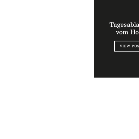
Tagesabl
vom Ho
VIEW PO