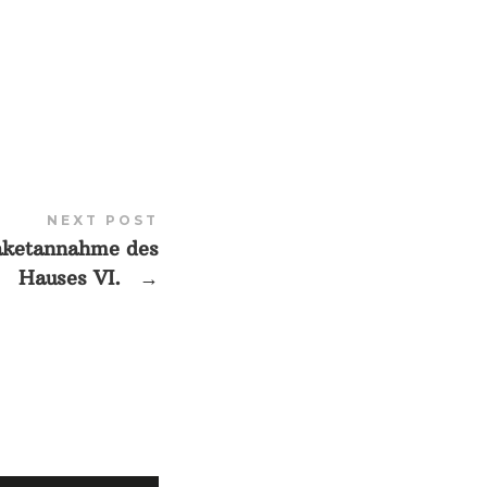
NEXT POST
aketannahme des
Hauses VI.
→