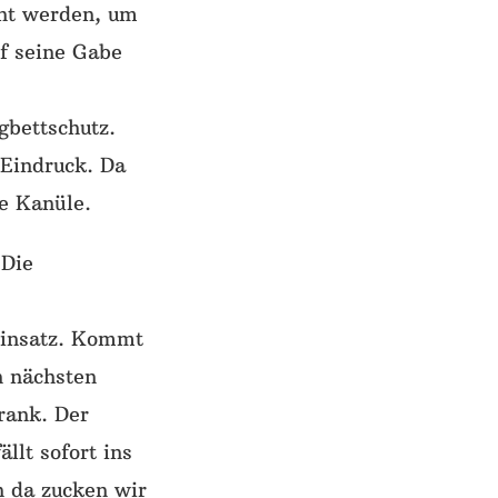
cht werden, um
f seine Gabe
,
gbettschutz.
 Eindruck. Da
e Kanüle.
 Die
Einsatz. Kommt
n nächsten
rank. Der
llt sofort ins
 da zucken wir