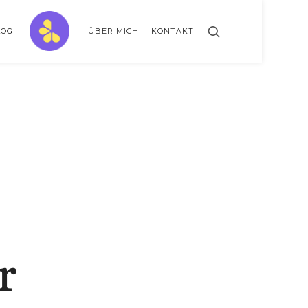
ZitronenBitter
LOG
ÜBER MICH
KONTAKT
// GESTALTE AUSSERKLINISCHE INTENSIVPFLEGE MIT LEBENSLIMITIERUNG
r