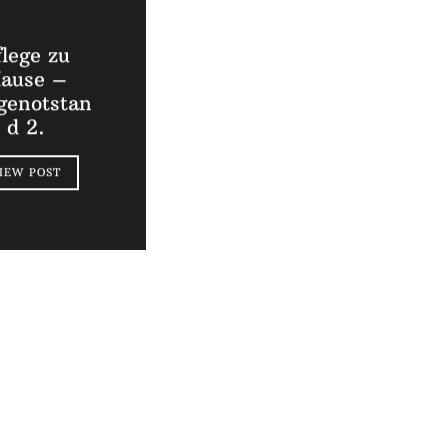
flege zu
ause –
egenotstan
d 2.
IEW POST