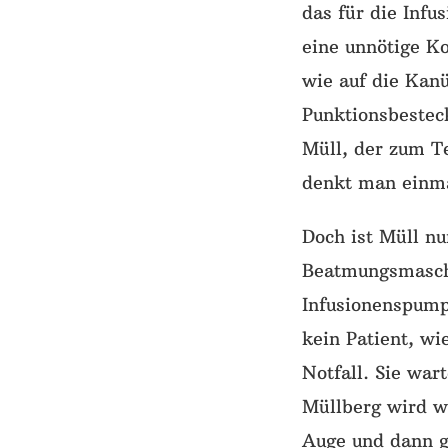
das für die Inf
eine unnötige K
wie auf die Kan
Punktionsbestec
Müll, der zum T
denkt man einma
Doch ist Müll nu
Beatmungsmaschi
Infusionenspump
kein Patient, w
Notfall. Sie wa
Müllberg wird w
Auge und dann g