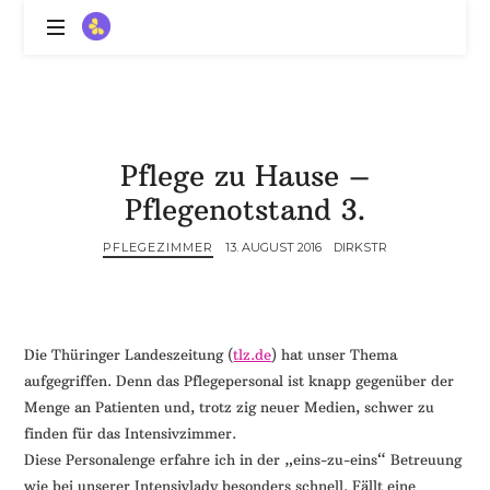
ZitronenBitter
//
Gestalte
außerklinische
Intensivpflege
Pflege zu Hause –
mit
Lebenslimitierung
Pflegenotstand 3.
-
treffe
PFLEGEZIMMER
13. AUGUST 2016
DIRKSTR
dein
Scheitern,
die
Depression,
Die Thüringer Landeszeitung (
tlz.de
) hat unser Thema
dein
aufgegriffen. Denn das Pflegepersonal ist knapp gegenüber der
Mut
Menge an Patienten und, trotz zig neuer Medien, schwer zu
und
finden für das Intensivzimmer.
ein
Diese Personalenge erfahre ich in der „eins-zu-eins“ Betreuung
Lächeln
//
wie bei unserer Intensivlady besonders schnell. Fällt eine