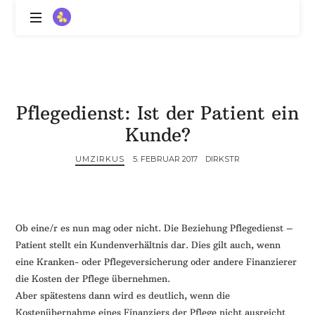
ZitronenBitter
//
Gestalte
außerklinische
Intensivpflege
Pflegedienst: Ist der Patient ein
mit
Lebenslimitierung
Kunde?
-
treffe
UMZIRKUS
5. FEBRUAR 2017
DIRKSTR
dein
Scheitern,
die
Depression,
Ob eine/r es nun mag oder nicht. Die Beziehung Pflegedienst –
dein
Patient stellt ein Kundenverhältnis dar. Dies gilt auch, wenn
Mut
eine Kranken- oder Pflegeversicherung oder andere Finanzierer
und
die Kosten der Pflege übernehmen.
ein
Aber spätestens dann wird es deutlich, wenn die
Lächeln
//
Kostenübernahme eines Finanziers der Pflege nicht ausreicht