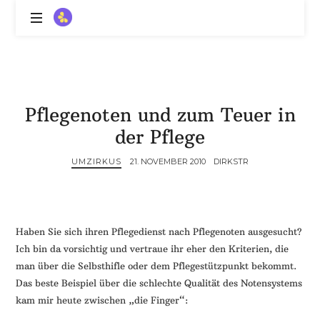
ZitronenBitter
//
Gestalte
außerklinische
Intensivpflege
Pflegenoten und zum Teuer in
mit
Lebenslimitierung
der Pflege
-
treffe
UMZIRKUS
21. NOVEMBER 2010
DIRKSTR
dein
Scheitern,
die
Depression,
Haben Sie sich ihren Pflegedienst nach Pflegenoten ausgesucht?
dein
Ich bin da vorsichtig und vertraue ihr eher den Kriterien, die
Mut
man über die Selbsthifle oder dem Pflegestützpunkt bekommt.
und
Das beste Beispiel über die schlechte Qualität des Notensystems
ein
kam mir heute zwischen „die Finger“:
Lächeln
//