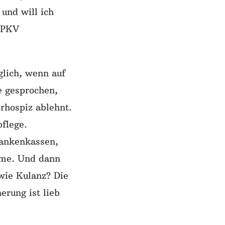
 und will ich
e PKV
glich, wenn auf
ie gesprochen,
rhospiz ablehnt.
flege.
rankenkassen,
ehme. Und dann
wie Kulanz? Die
erung ist lieb