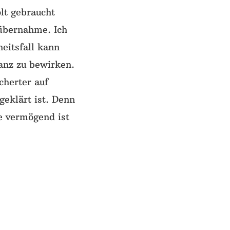
lt gebraucht
nübernahme. Ich
eitsfall kann
lanz zu bewirken.
cherter auf
eklärt ist. Denn
te vermögend ist