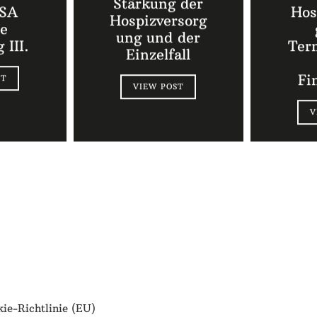
Stärkung der
SA
Hos
Hospizversorg
ie
ung und der
 III.
Ter
Einzelfall
Fi
ST
VIEW POST
V
ie-Richtlinie (EU)