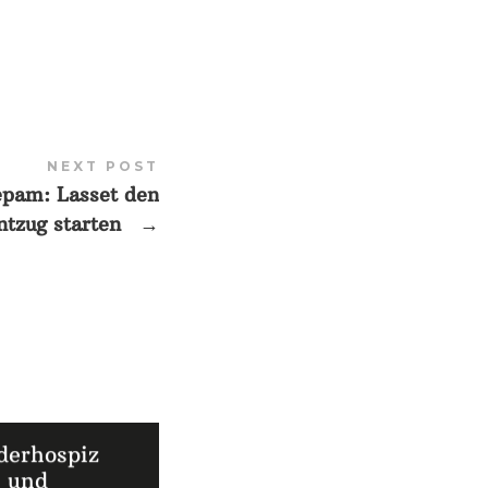
NEXT POST
epam: Lasset den
ntzug starten
→
derhospiz
und