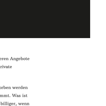
deren Angebote
rivate
worben werden
immt. Was ist
 billiger, wenn