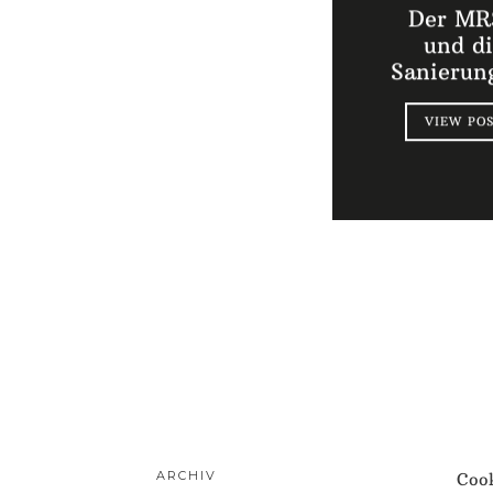
Der MR
und d
Sanierung
VIEW PO
ARCHIV
Cook