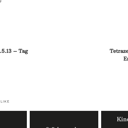
T
.5.13 – Tag
Tetraz
E
 LIKE
Kin