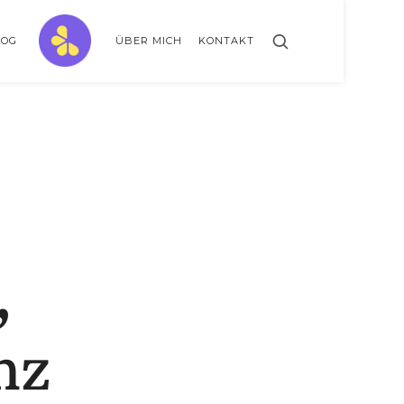
ZitronenBitter
LOG
ÜBER MICH
KONTAKT
// GESTALTE AUSSERKLINISCHE INTENSIVPFLEGE MIT LEBENSLIMITIERUNG
,
nz