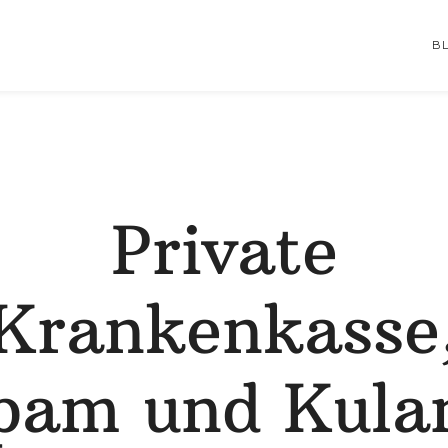
B
Private
Krankenkasse
pam und Kula