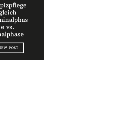
pizpflege
gleich
minalphas
e vs.
nalphase
IEW POST