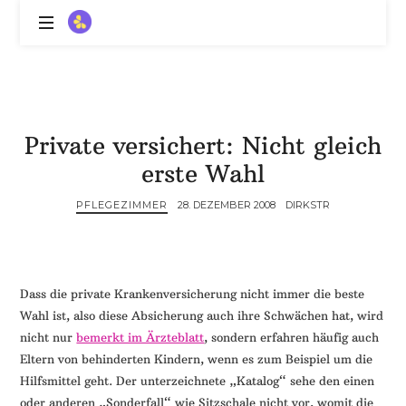
ZitronenBitter
//
Gestalte
außerklinische
Intensivpflege
Private versichert: Nicht gleich
mit
Lebenslimitierung
erste Wahl
-
treffe
PFLEGEZIMMER
28. DEZEMBER 2008
DIRKSTR
dein
Scheitern,
die
Depression,
Dass die private Krankenversicherung nicht immer die beste
dein
Wahl ist, also diese Absicherung auch ihre Schwächen hat, wird
Mut
nicht nur
bemerkt im Ärzteblatt
, sondern erfahren häufig auch
und
Eltern von behinderten Kindern, wenn es zum Beispiel um die
ein
Hilfsmittel geht. Der unterzeichnete „Katalog“ sehe den einen
Lächeln
//
oder anderen „Sonderfall“ wie Sitzschale nicht vor, womit die