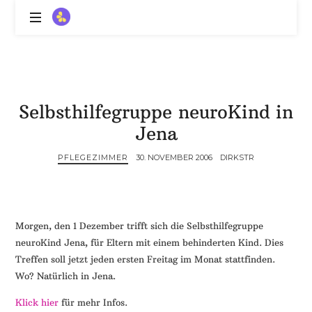
ZitronenBitter
//
Gestalte
außerklinische
Intensivpflege
Selbsthilfegruppe neuroKind in
mit
Lebenslimitierung
Jena
-
treffe
PFLEGEZIMMER
30. NOVEMBER 2006
DIRKSTR
dein
Scheitern,
die
Depression,
Morgen, den 1 Dezember trifft sich die Selbsthilfegruppe
dein
neuroKind Jena, für Eltern mit einem behinderten Kind. Dies
Mut
Treffen soll jetzt jeden ersten Freitag im Monat stattfinden.
und
Wo? Natürlich in Jena.
ein
Lächeln
Klick hier
für mehr Infos.
//