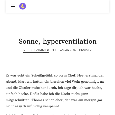
ZitronenBitter
//
Gestalte
außerklinische
Intensivpflege
Sonne, hyperventilation
mit
Lebenslimitierung
PFLEGEZIMMER
8. FEBRUAR 2007
DIRKSTR
-
treffe
dein
Scheitern,
die
Es war echt ein Scheißgefühl, so vorm Chef. Nee, erstmal der
Depression,
Abend, klar, wir hatten ein bisschen viel Wein genehmigt, na
dein
und die Obstler zwischendurch, ich sage dir, ich war hacke,
Mut
einfach hacke. Dafür habe ich die Nacht nicht ganz
und
mitgeschnitten. Thomas schon eher, der war am morgen gar
ein
nicht easy drauf, völlig verspannt.
Lächeln
//