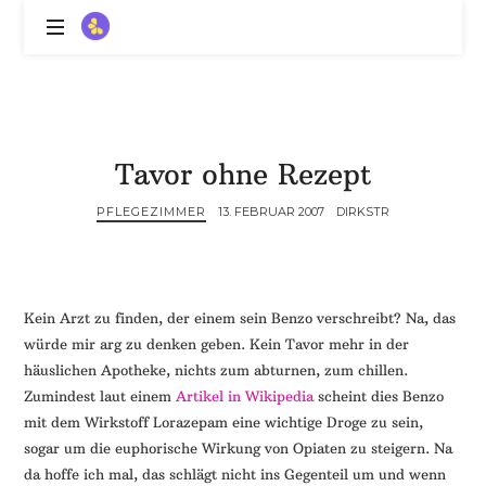
ZitronenBitter
//
Gestalte
außerklinische
Intensivpflege
Tavor ohne Rezept
mit
Lebenslimitierung
PFLEGEZIMMER
13. FEBRUAR 2007
DIRKSTR
-
treffe
dein
Scheitern,
die
Kein Arzt zu finden, der einem sein Benzo verschreibt? Na, das
Depression,
würde mir arg zu denken geben. Kein Tavor mehr in der
dein
häuslichen Apotheke, nichts zum abturnen, zum chillen.
Mut
Zumindest laut einem
Artikel in Wikipedia
scheint dies Benzo
und
mit dem Wirkstoff Lorazepam eine wichtige Droge zu sein,
ein
sogar um die euphorische Wirkung von Opiaten zu steigern. Na
Lächeln
da hoffe ich mal, das schlägt nicht ins Gegenteil um und wenn
//