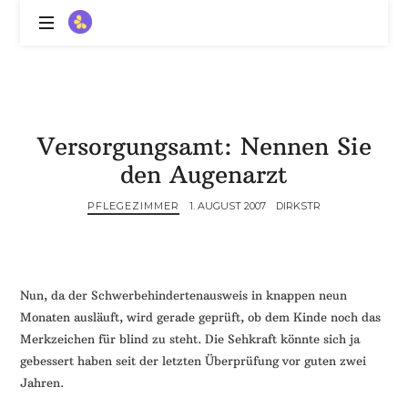
ZitronenBitter
//
Gestalte
außerklinische
Intensivpflege
Versorgungsamt: Nennen Sie
mit
Lebenslimitierung
den Augenarzt
-
treffe
PFLEGEZIMMER
1. AUGUST 2007
DIRKSTR
dein
Scheitern,
die
Depression,
Nun, da der Schwerbehindertenausweis in knappen neun
dein
Monaten ausläuft, wird gerade geprüft, ob dem Kinde noch das
Mut
Merkzeichen für blind zu steht. Die Sehkraft könnte sich ja
und
gebessert haben seit der letzten Überprüfung vor guten zwei
ein
Jahren.
Lächeln
//