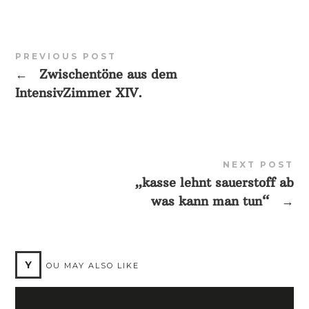
PREVIOUS POST
←
Zwischentöne aus dem
IntensivZimmer XIV.
NEXT POST
„kasse lehnt sauerstoff ab
was kann man tun“
→
Y
OU MAY ALSO LIKE