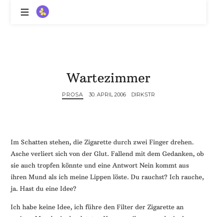
ZitronenBitter
//
Gestalte
außerklinische
Intensivpflege
Wartezimmer
mit
Lebenslimitierung
PROSA
30. APRIL 2006
DIRKSTR
-
treffe
dein
Scheitern,
die
Im Schatten stehen, die Zigarette durch zwei Finger drehen.
Depression,
Asche verliert sich von der Glut. Fallend mit dem Gedanken, ob
dein
sie auch tropfen könnte und eine Antwort Nein kommt aus
Mut
ihren Mund als ich meine Lippen löste. Du rauchst? Ich rauche,
und
ja. Hast du eine Idee?
ein
Lächeln
Ich habe keine Idee, ich führe den Filter der Zigarette an
//