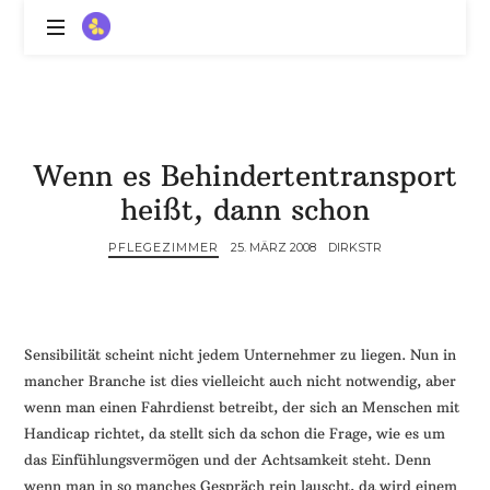
ZitronenBitter
//
Gestalte
außerklinische
Intensivpflege
Wenn es Behindertentransport
mit
Lebenslimitierung
heißt, dann schon
-
treffe
PFLEGEZIMMER
25. MÄRZ 2008
DIRKSTR
dein
Scheitern,
die
Depression,
Sensibilität scheint nicht jedem Unternehmer zu liegen. Nun in
dein
mancher Branche ist dies vielleicht auch nicht notwendig, aber
Mut
wenn man einen Fahrdienst betreibt, der sich an Menschen mit
und
Handicap richtet, da stellt sich da schon die Frage, wie es um
ein
das Einfühlungsvermögen und der Achtsamkeit steht. Denn
Lächeln
//
wenn man in so manches Gespräch rein lauscht, da wird einem