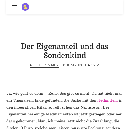
ZitronenBitter
//
Gestalte
außerklinische
Intensivpflege
Der Eigenanteil und das
mit
Lebenslimitierung
Sondenkind
-
treffe
PFLEGEZIMMER
18. JUNI 2008
DIRKSTR
dein
Scheitern,
die
Depression,
Ja, wie geht es denn – Ruhe, das gibt es nicht. Da hat nicht mal
dein
ein Thema sein Ende gefunden, die Sache mit den
Heilmitteln
in
Mut
den integrativen Kitas, so rollt schon das Nächste an. Der
und
Eigenanteil bei einige Medikamenten ist jetzt gestiegen oder neu
ein
dazu gekommen. Nun, ich meine jetzt nicht die Zuzahlung, die
Lächeln
//
5 oder 10 Euro, welche man leisten muss pro Packung, sondern