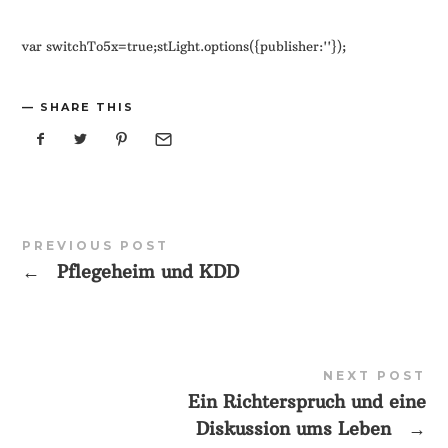
var switchTo5x=true;stLight.options({publisher:''});
SHARE THIS
PREVIOUS POST
←
Pflegeheim und KDD
NEXT POST
Ein Richterspruch und eine
Diskussion ums Leben
→