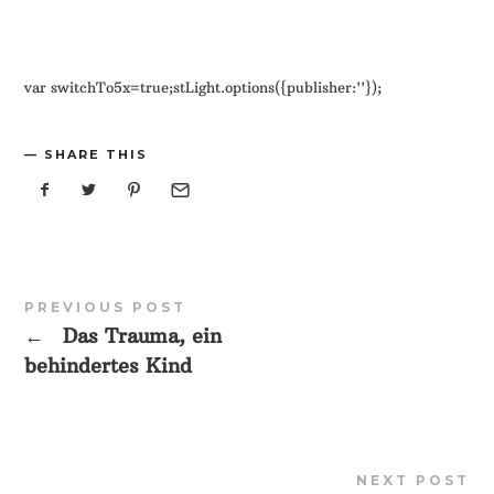
var switchTo5x=true;stLight.options({publisher:''});
SHARE THIS
PREVIOUS POST
←
Das Trauma, ein
behindertes Kind
NEXT POST