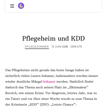
ZitronenBitter
//
Gestalte
außerklinische
Intensivpflege
Pflegeheim und KDD
mit
Lebenslimitierung
PFLEGEZIMMER
15. JUNI 2008
DIRKSTR
-
treffe
dein
Scheitern,
die
Das Pflegeheime nicht gerade das beste Image haben ist
Depression,
sicherlich vielen Lesern bekannt, insbesondere werden immer
dein
wieder deutliche Mängel
bekannt
werden. Natürlich findet
Mut
dadurch das Thema auch seinen Platz im „fiktionalem“
und
Bereich, wie einem Krimi. Vor längerem, letztes Jahr, war es
ein
ein Tatort und vor über einer Woche wurde es zum Thema in
Lächeln
der Krimiserie „KDD“ (ZDF): „Letzte Chance“:
//