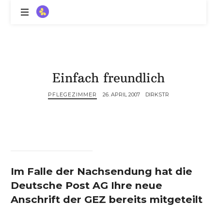
ZitronenBitter
//
Gestalte
außerklinische
Intensivpflege
Einfach freundlich
mit
Lebenslimitierung
PFLEGEZIMMER
26. APRIL 2007
DIRKSTR
-
treffe
dein
Scheitern,
die
Depression,
dein
Im Falle der Nachsendung hat die
Mut
und
Deutsche Post AG Ihre neue
ein
Anschrift der GEZ bereits mitgeteilt
Lächeln
//