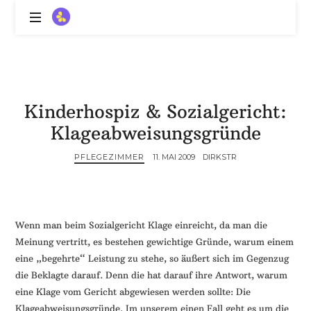
ZitronenBitter
//
Gestalte
außerklinische
Intensivpflege
Kinderhospiz & Sozialgericht:
mit
Lebenslimitierung
Klageabweisungsgründe
-
treffe
PFLEGEZIMMER
11. MAI 2009
DIRKSTR
dein
Scheitern,
die
Depression,
Wenn man beim Sozialgericht Klage einreicht, da man die
dein
Meinung vertritt, es bestehen gewichtige Gründe, warum einem
Mut
eine „begehrte“ Leistung zu stehe, so äußert sich im Gegenzug
und
die Beklagte darauf. Denn die hat darauf ihre Antwort, warum
ein
eine Klage vom Gericht abgewiesen werden sollte: Die
Lächeln
//
Klageabweisungsgründe. Im unserem einen Fall geht es um die