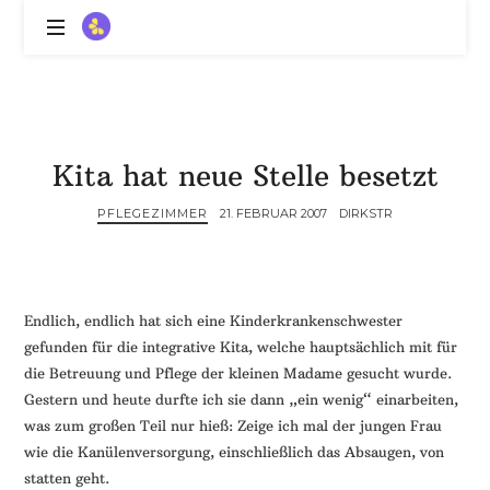
ZitronenBitter
//
Gestalte
außerklinische
Intensivpflege
Kita hat neue Stelle besetzt
mit
Lebenslimitierung
PFLEGEZIMMER
21. FEBRUAR 2007
DIRKSTR
-
treffe
dein
Scheitern,
die
Endlich, endlich hat sich eine Kinderkrankenschwester
Depression,
gefunden für die integrative Kita, welche hauptsächlich mit für
dein
die Betreuung und Pflege der kleinen Madame gesucht wurde.
Mut
Gestern und heute durfte ich sie dann „ein wenig“ einarbeiten,
und
was zum großen Teil nur hieß: Zeige ich mal der jungen Frau
ein
wie die Kanülenversorgung, einschließlich das Absaugen, von
Lächeln
statten geht.
//