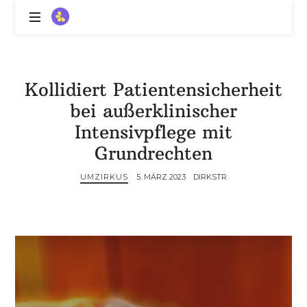
ZitronenBitter
//
Gestalte
außerklinische
Kollidiert Patientensicherheit
Intensivpflege
bei außerklinischer
mit
Lebenslimitierung
Intensivpflege mit
-
Grundrechten
treffe
dein
UMZIRKUS
5. MÄRZ 2023
DIRKSTR
Scheitern,
die
Depression,
dein
Mut
und
ein
Lächeln
//