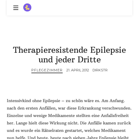
ZitronenBitter
//
Gestalte
außerklinische
Intensivpflege
Therapieresistende Epilepsie
mit
Lebenslimitierung
und jeder Dritte
-
treffe
PFLEGEZIMMER
21. APRIL 2012
DIRKSTR
dein
Scheitern,
die
Depression,
Intensivkind ohne Epilepsie – zu schön wäre es. Am Anfang.
dein
nach den ersten Anfällen, war diese Erkrankung verschwunden.
Mut
Einzelne und wenige Medikamente stellten eine Anfallsfreiheit
und
her. Lange hielt diese Wirkung nicht. Die Anfälle kamen zurück
ein
und es wurde ein Rätselraten gestartet, welches Medikament
Lächeln
//
nun helfe. Und heute, heute nach sieben Jahre Epilepsie bleibt