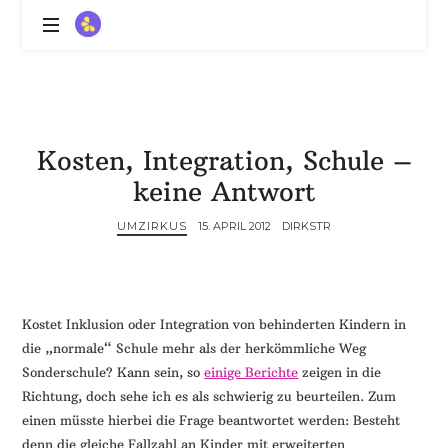
ZitronenBitter
//
Gestalte
außerklinische
Intensivpflege
Kosten, Integration, Schule –
mit
Lebenslimitierung
keine Antwort
-
treffe
UMZIRKUS
15. APRIL 2012
DIRKSTR
dein
Scheitern,
die
Depression,
Kostet Inklusion oder Integration von behinderten Kindern in
dein
die „normale“ Schule mehr als der herkömmliche Weg
Mut
Sonderschule? Kann sein, so
einige Berichte
zeigen in die
und
Richtung, doch sehe ich es als schwierig zu beurteilen. Zum
ein
einen müsste hierbei die Frage beantwortet werden: Besteht
Lächeln
//
denn die gleiche Fallzahl an Kinder mit erweiterten