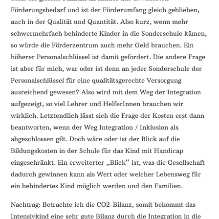
Förderungsbedarf und ist der Förderumfang gleich geblieben,
auch in der Qualität und Quantität. Also kurz, wenn mehr
schwermehrfach behinderte Kinder in die Sonderschule kämen,
so würde die Förderzentrum auch mehr Geld brauchen. Ein
höherer Personalschlüssel ist damit gefordert. Die andere Frage
ist aber für mich, war oder ist denn an jeder Sonderschule der
Personalschlüssel für eine qualitätsgerechte Versorgung
ausreichend gewesen? Also wird mit dem Weg der Integration
aufgezeigt, so viel Lehrer und HelferInnen brauchen wir
wirklich. Letztendlich lässt sich die Frage der Kosten erst dann
beantworten, wenn der Weg Integration / Inklusion als
abgeschlossen gilt. Doch wäre oder ist der Blick auf die
Bildungskosten in der Schule für das Kind mit Handicap
eingeschränkt. Ein erweiterter „Blick“ ist, was die Gesellschaft
dadurch gewinnen kann als Wert oder welcher Lebensweg für
ein behindertes Kind möglich werden und den Familien.
Nachtrag: Betrachte ich die CO2-Bilanz, somit bekommt das
Intensivkind eine sehr gute Bilanz durch die Integration in die